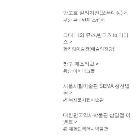
반고흐 빌리지전(오픈예정) >
부산 본다빈치 스퀘어
그대 나의 뮤즈,반고흐 to 마티
스 >
한가람미술관(예술의전당)
짱구 페스티벌 >
용산 아이파크몰
서울시립미술관 SEMA 청산별
곡 >
@ 북서울시립미술관
대한민국역사박물관 삼일절 이
벤트 >
@ 대한민국역사박물관